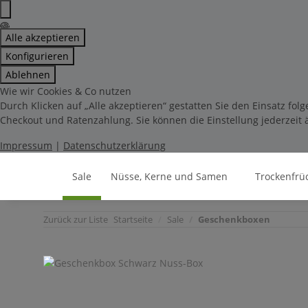
Alle akzeptieren
Konfigurieren
Ablehnen
Wie wir Cookies & Co nutzen
Durch Klicken auf „Alle akzeptieren“ gestatten Sie den Einsatz fo
Checkout und Ratenzahlung. Sie können die Einstellung jederzeit ä
Impressum
|
Datenschutzerklärung
Sale
Nüsse, Kerne und Samen
Trockenfrü
Zurück zur Liste
Startseite
Sale
Geschenkboxen