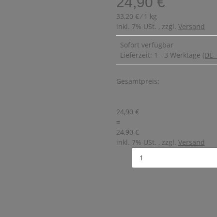
24,90 €
33,20 € ⁄ 1 kg
inkl. 7% USt. , zzgl.
Versand
Sofort verfügbar
Lieferzeit:
1 - 3 Werktage
(DE 
Gesamtpreis:
24,90 €
=
24,90 €
inkl. 7% USt. , zzgl.
Versand