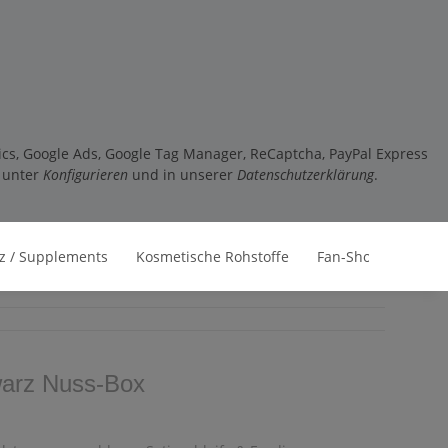
tics, Google Ads, Google Tag Manager, ReCaptcha, PayPal Express
e unter
Konfigurieren
und in unserer
Datenschutzerklärung
.
z / Supplements
Kosmetische Rohstoffe
Fan-Shop
arz Nuss-Box