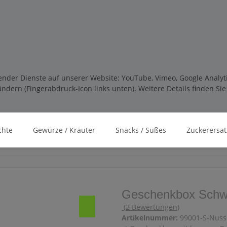
lgender Dienste auf unserer Website: YouTube, Vimeo, Google Analy
ndern (Fingerabdruck-Icon links unten). Weitere Details finden Si
chte
Gewürze / Kräuter
Snacks / Süßes
Zuckerersat
Geschenkbox Schw
(2 Bewertungen)
Artikelnummer:
99001-S-Nuss