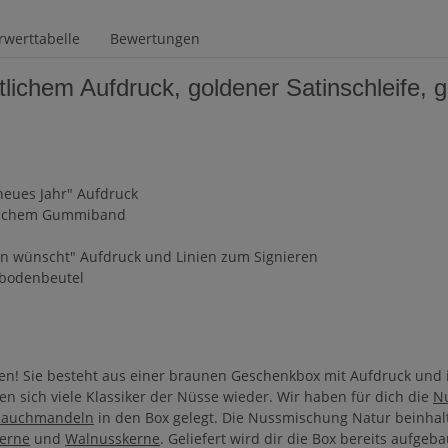
werttabelle
Bewertungen
chem Aufdruck, goldener Satinschleife, ge
neues Jahr" Aufdruck
stischem Gummiband
n wünscht" Aufdruck und Linien zum Signieren
dbodenbeutel
en! Sie besteht aus einer braunen Geschenkbox mit Aufdruck und i
n sich viele Klassiker der Nüsse wieder. Wir haben für dich die
N
Rauchmandeln
in den Box gelegt. Die Nussmischung Natur beinhal
erne
und
Walnusskerne
. Geliefert wird dir die Box bereits aufge