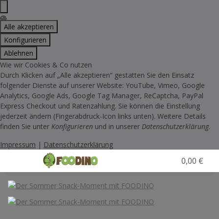
Alle akzeptieren
Konfigurieren
Ablehnen
Wie wir Cookies & Co nutzen
Durch Klicken auf „Alle akzeptieren“ gestatten Sie den Einsatz
folgender Dienste auf unserer Website: YouTube, Vimeo, Google
Analytics, Google Ads, Google Tag Manager, ReCaptcha, PayPal
Express Checkout und Ratenzahlung. Sie können die Einstellung
jederzeit ändern (Fingerabdruck-Icon links unten). Weitere Details
finden Sie unter
Konfigurieren
und in unserer
Datenschutzerklärung
.
Impressum
|
Datenschutzerklärung
0,00 €