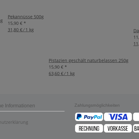
Pekannüsse 500g
0g
15,90 €
*
31,80 € ⁄ 1 kg
Da
11
11,
Pistazien geschält naturbelassen 250g
15,90 €
*
63,60 € ⁄ 1 kg
Zahlungsmöglichkeiten
he Informationen
hutzerklärung