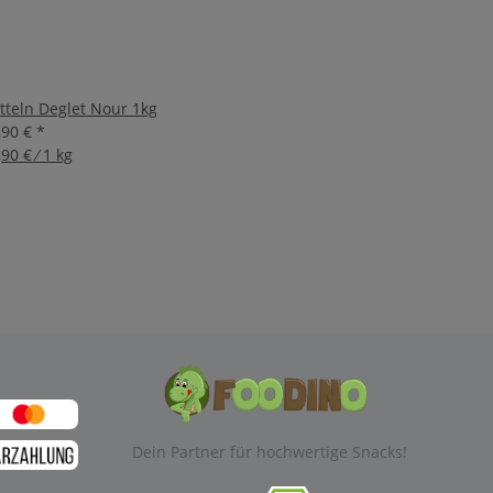
tteln Deglet Nour 1kg
,90 €
*
90 € ⁄ 1 kg
Dein Partner für hochwertige Snacks!