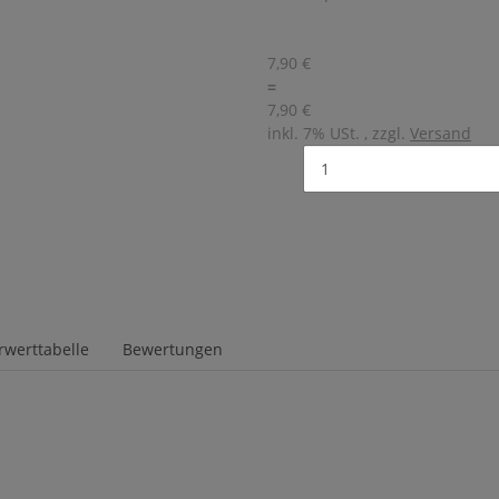
7,90 €
=
7,90 €
inkl. 7% USt. , zzgl.
Versand
werttabelle
Bewertungen