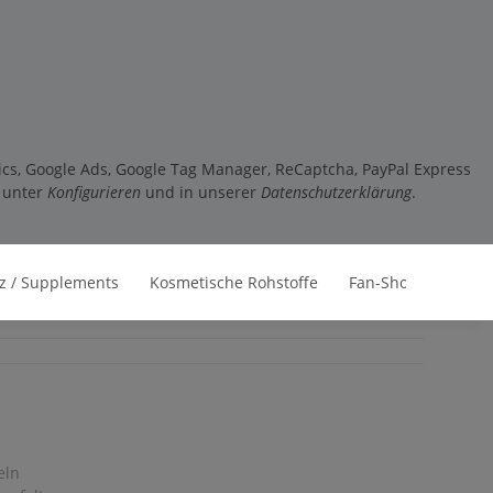
tics, Google Ads, Google Tag Manager, ReCaptcha, PayPal Express
e unter
Konfigurieren
und in unserer
Datenschutzerklärung
.
z / Supplements
Kosmetische Rohstoffe
Fan-Shop
eln