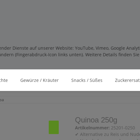
lgender Dienste auf unserer Website: YouTube, Vimeo, Google Analy
ndern (Fingerabdruck-Icon links unten). Weitere Details finden Si
chte
Gewürze / Kräuter
Snacks / Süßes
Zuckerersat
oa
Quinoa 250g
Artikelnummer:
25201-0250
✔ Alternative zu Reis und Nud