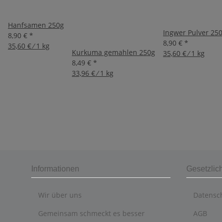
Hanfsamen 250g
Ingwer Pulver 25
8,90 €
*
8,90 €
*
35,60 € ⁄ 1 kg
Kurkuma gemahlen 250g
35,60 € ⁄ 1 kg
8,49 €
*
33,96 € ⁄ 1 kg
Informationen
Gesetzlic
Wir über uns
Datensc
Gemeinsam schmeckt es besser
AGB