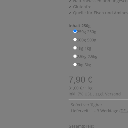
✔ Naturbelassen und ungesch
✔ Glutenfrei
✔ Quelle für Eisen und Amino
Inhalt
250g
250g
250g
500g
500g
1kg
1kg
2,5kg
2,5kg
5kg
5kg
7,90 €
31,60 € ⁄ 1 kg
inkl. 7% USt. , zzgl.
Versand
Sofort verfügbar
Lieferzeit:
1 - 3 Werktage
(DE 
Gesamtpreis: