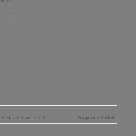
wefelt
säuren
Frage zum Artikel
- Ausland abweichend)