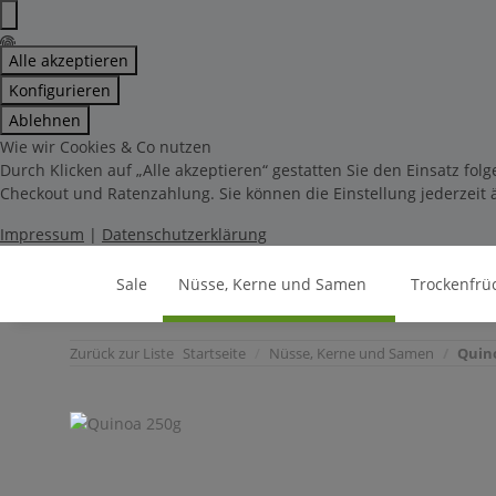
Alle akzeptieren
Konfigurieren
Ablehnen
Wie wir Cookies & Co nutzen
Durch Klicken auf „Alle akzeptieren“ gestatten Sie den Einsatz fo
Checkout und Ratenzahlung. Sie können die Einstellung jederzeit ä
Impressum
|
Datenschutzerklärung
Sale
Nüsse, Kerne und Samen
Trockenfrü
Zurück zur Liste
Startseite
Nüsse, Kerne und Samen
Quin