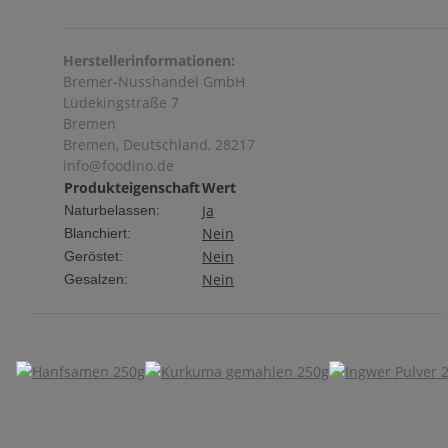
Herstellerinformationen:
Bremer-Nusshandel GmbH
Lüdekingstraße 7
Bremen
Bremen, Deutschland, 28217
info@foodino.de
Produkteigenschaft
Wert
Ja
Naturbelassen:
Nein
Blanchiert:
Nein
Geröstet:
Nein
Gesalzen: